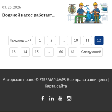
выбору
03. 25, 2026
Водяной насос работает,
но не качает воду?
Инструкция по
устранению проблемы.
Предыдущий
1
2
...
10
11
12
13
14
15
...
60
61
Следующий
Авторское право © STREAMPUMPS Все права защищены |
Карта сайта