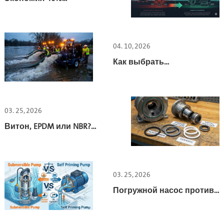
электроэнергии насосов:
руководство по ЧРП 2026
04. 10, 2026
Как выбрать
высокопроизводительные
аварийные насосы для
откачки воды при
наводнениях
03. 25, 2026
Витон, EPDM или NBR?
Выбор правильного
материала для
уплотнения насоса.
03. 25, 2026
Погружной насос против
самовсасывающего
насоса: руководство по