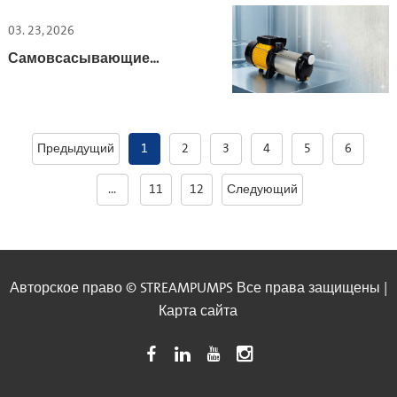
03. 23, 2026
Самовсасывающие
насосы — выгодный
выбор для
дистрибьюторов в
Европе
Предыдущий
1
2
3
4
5
6
...
11
12
Следующий
Авторское право © STREAMPUMPS Все права защищены |
Карта сайта