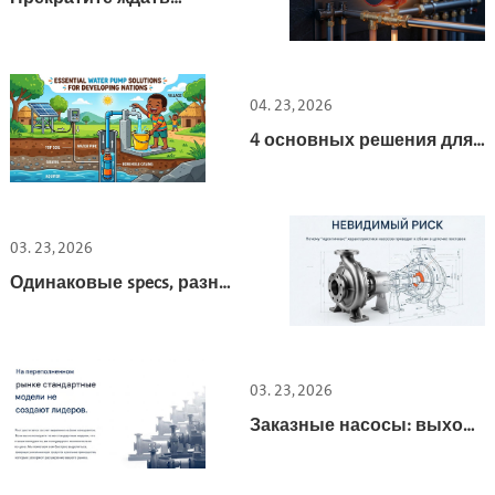
горячую воду: Полное
руководство по
циркуляционным
насосам для горячей
04. 23, 2026
воды
4 основных решения для
водяных насосов в
развивающихся странах
03. 23, 2026
Одинаковые specs, разный
результат: как не
провалить закупки
насосов
03. 23, 2026
Заказные насосы: выход
из ценовой войны для
дистрибьюторов