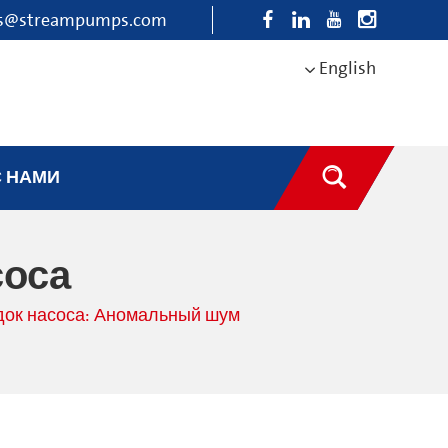
es@streampumps.com
English
С НАМИ
соса
док насоса: Аномальный шум