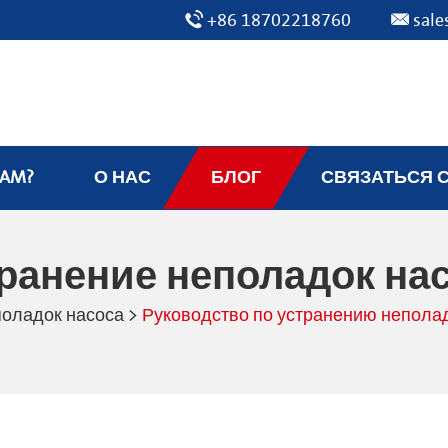
+86 18702218760
sal
EAM?
О НАС
БЛОГ
СВЯЗАТЬСЯ 
ранение неполадок на
поладок насоса
>
Руководство по устранению непола