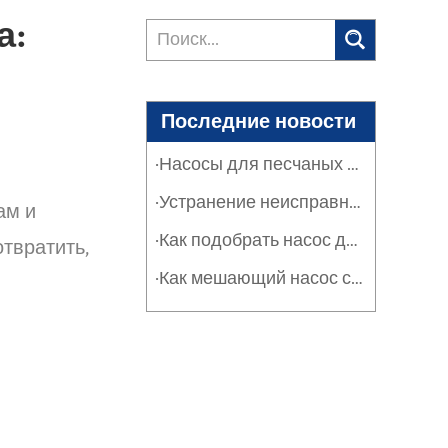
а:
Последние новости
·Насосы для песчаных фильтров в промышленности и сельском хозяйстве: защита систем
·Устранение неисправностей насосов песчаных фильтров: руководство по обслуживанию
ам и
·Как подобрать насос для песчаного фильтра: расход, оборот и эффективность
твратить,
·Как мешающий насос серии SPT решает проблему засорения тяжелыми отложениями и суспензиями