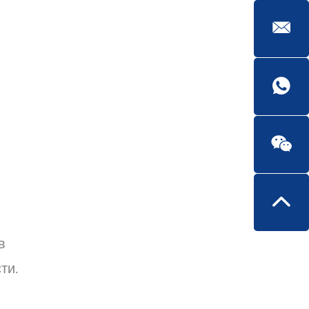
в
ти.