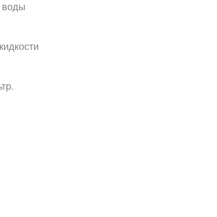
ь воды
жидкости
тр.