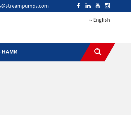
es@streampumps.com
English
С НАМИ