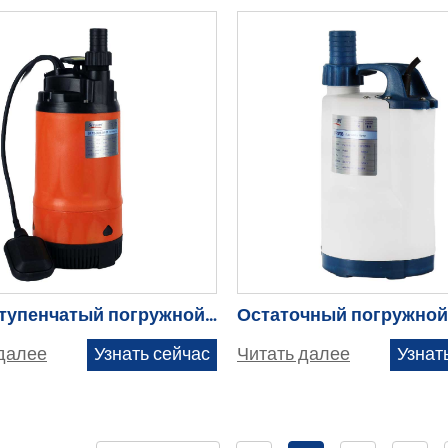
многоступенчатый погружной насос с высоким напором — SPP2-30/3-0.55F
далее
Узнать сейчас
Читать далее
Узнат