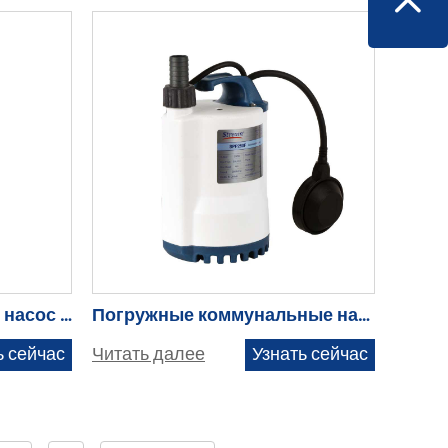
Остаточный погружной насос — SPP250/370B
Погружные коммунальные насосы для чистой воды — SPP250/370(A)F
ь сейчас
Читать далее
Узнать сейчас