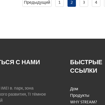
Предыдущий
1
2
3
4
ТЬСЯ С НАМИ
БЫСТРЫЕ
ССЫЛКИ
 IMEI в. парк, зона
Дом
ого развития, TI тёмное
Продукты
ай
WHY STREAM?