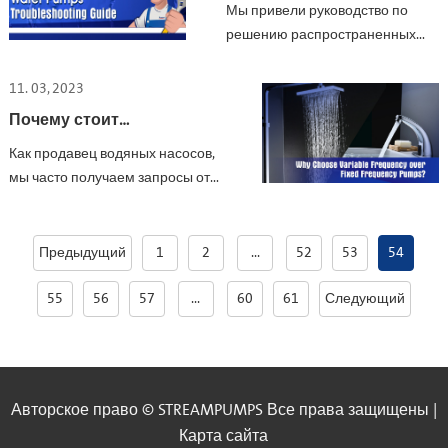
устранению неполадок
Мы привели руководство по
водяных насосов
решению распространенных
проблем с водяными насосами,
чтобы вы могли быстро
11. 03, 2023
определить проблему.
Почему стоит
предпочесть насосы с
Как продавец водяных насосов,
переменной частотой, а
мы часто получаем запросы от
не с фиксированной?
клиентов о бытовых бустерных
насосах. В последние годы
бустерные насосы с
Предыдущий
1
2
...
52
53
54
регулируемой скоростью
вращения стали довольно
55
56
57
...
60
61
Следующий
популярны в некоторых странах
и городах.
Авторское право © STREAMPUMPS Все права защищены |
Карта сайта