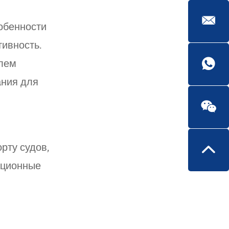
обенности
ивность.
елем
ания для
рту судов,
ационные