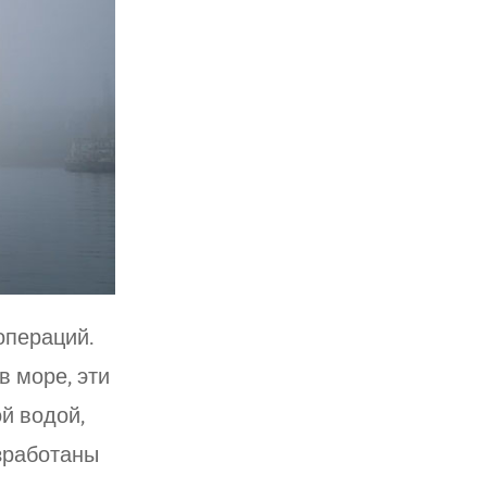
операций.
в море, эти
й водой,
зработаны