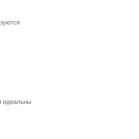
ьзуются
и идеальны