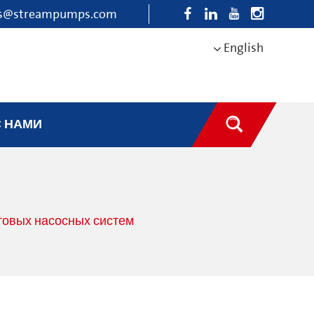
es@streampumps.com
English
С НАМИ
товых насосных систем