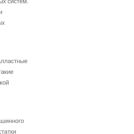
ых систем.
и
ых
.
Балластные
такие
кой
ашинного
статки