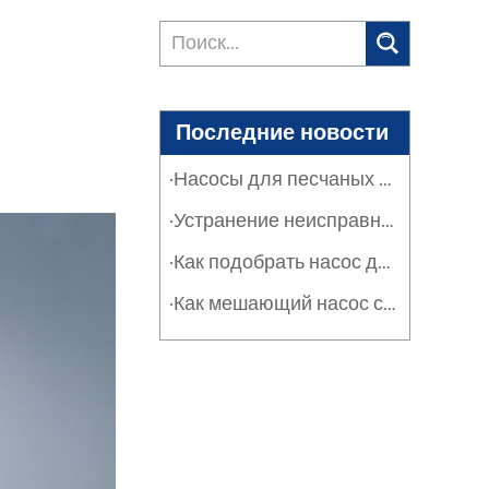
Последние новости
·Насосы для песчаных фильтров в промышленности и сельском хозяйстве: защита систем
·Устранение неисправностей насосов песчаных фильтров: руководство по обслуживанию
·Как подобрать насос для песчаного фильтра: расход, оборот и эффективность
·Как мешающий насос серии SPT решает проблему засорения тяжелыми отложениями и суспензиями