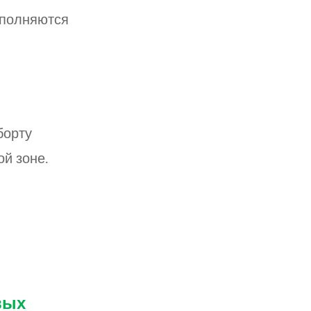
ополняются
борту
ой зоне.
вых