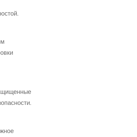
остой.
ом
ровки
защищенные
зопасности.
ежное