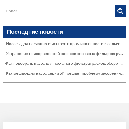
Последние новости
·Насосы для песчаных фильтров в промышленности и сельском хозяйстве: защита систем
·Устранение неисправностей насосов песчаных фильтров: руководство по обслуживанию
·Как подобрать насос для песчаного фильтра: расход, оборот и эффективность
·Как мешающий насос серии SPT решает проблему засорения тяжелыми отложениями и суспензиями