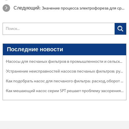
Следующий:
Значение процесса электрофореза для срока службы водяных насосов
Последние новости
·Насосы для песчаных фильтров в промышленности и сельском хозяйстве: защита систем
·Устранение неисправностей насосов песчаных фильтров: руководство по обслуживанию
·Как подобрать насос для песчаного фильтра: расход, оборот и эффективность
·Как мешающий насос серии SPT решает проблему засорения тяжелыми отложениями и суспензиями