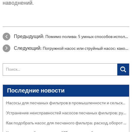
наводнений.
Предыдущий:
Помимо полива: 5 умных способов использования бытового водяного насоса.
Следующий:
Погружной насос или струйный насос: какой садовый насос подойдет именно вам?
Последние новости
·Насосы для песчаных фильтров в промышленности и сельском хозяйстве: защита систем
·Устранение неисправностей насосов песчаных фильтров: руководство по обслуживанию
·Как подобрать насос для песчаного фильтра: расход, оборот и эффективность