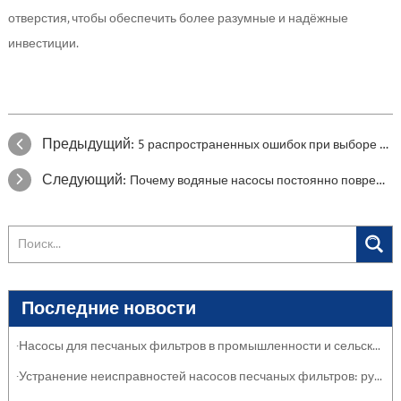
отверстия, чтобы обеспечить более разумные и надёжные
инвестиции.
Предыдущий:
5 распространенных ошибок при выборе скважинного насоса (и как их избежать)
Следующий:
Почему водяные насосы постоянно повреждают механические уплотнения?
Последние новости
·Насосы для песчаных фильтров в промышленности и сельском хозяйстве: защита систем
·Устранение неисправностей насосов песчаных фильтров: руководство по обслуживанию