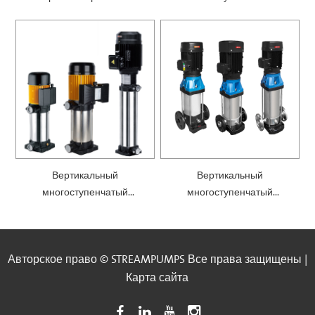
SCMI
центробежный насос —
MH
Вертикальный
Вертикальный
многоступенчатый
многоступенчатый
центробежный насос —MV
центробежный насос с
эффективным двигателем
IE3 — SMA
Авторское право © STREAMPUMPS Все права защищены |
Карта сайта