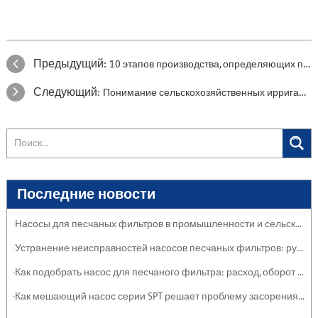
Предыдущий:
10 этапов производства, определяющих производительность насоса
Следующий:
Понимание сельскохозяйственных ирригационных насосов в Азербайджане
Последние новости
·Насосы для песчаных фильтров в промышленности и сельском хозяйстве: защита систем
·Устранение неисправностей насосов песчаных фильтров: руководство по обслуживанию
·Как подобрать насос для песчаного фильтра: расход, оборот и эффективность
·Как мешающий насос серии SPT решает проблему засорения тяжелыми отложениями и суспензиями