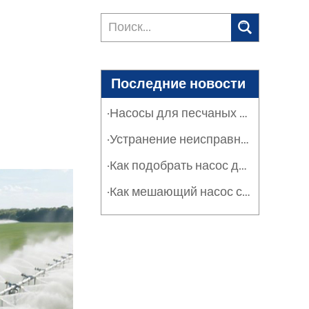
Последние новости
·Насосы для песчаных фильтров в промышленности и сельском хозяйстве: защита систем
·Устранение неисправностей насосов песчаных фильтров: руководство по обслуживанию
·Как подобрать насос для песчаного фильтра: расход, оборот и эффективность
·Как мешающий насос серии SPT решает проблему засорения тяжелыми отложениями и суспензиями