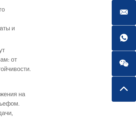
го
аты и
ут
ам: от
тойчивости.
бжения на
льефом.
дачи,