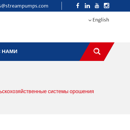
es@streampumps.com
English
С НАМИ
льскохозяйственные системы орошения