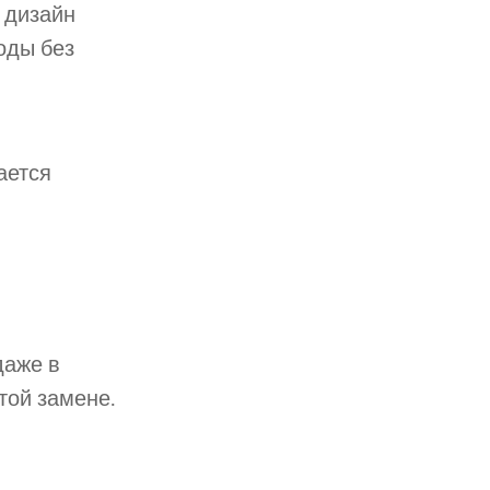
 дизайн
оды без
ается
даже в
той замене.