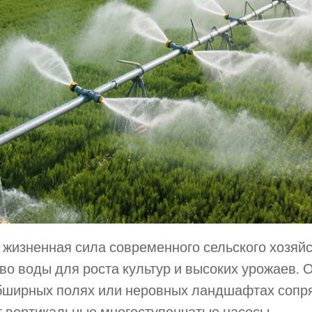
изненная сила современного сельского хозяйс
о воды для роста культур и высоких урожаев. 
бширных полях или неровных ландшафтах сопр