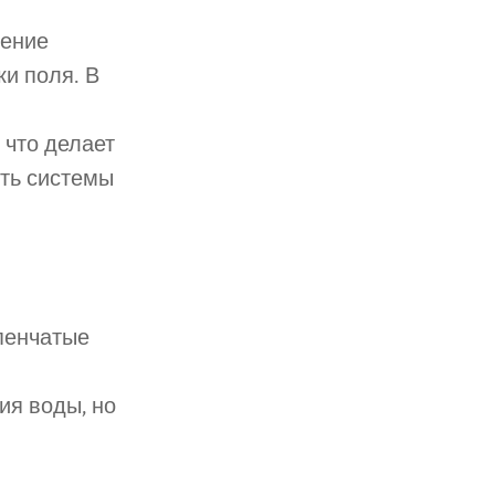
шение
и поля. В
 что делает
ть системы
пенчатые
ия воды, но