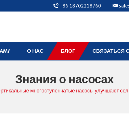
+86 18702218760
sal
EAM?
О НАС
БЛОГ
СВЯЗАТЬСЯ 
Знания о насосах
ертикальные многоступенчатые насосы улучшают се