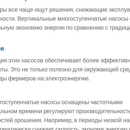
еры все чаще ищут решения, снижающие эксплу
ности. Вертикальные многоступенчатые насосы
льную экономию энергии по сравнению с тради
ов
ция этих насосов обеспечивает более эффектив
ты. Это не только полезно для окружающей сре
оды фермеров на электроэнергию.
гоступенчатые насосы оснащены частотными
альном времени регулируют производительность
тей орошения. Например, в периоды низкой наг
оматически снижает скорость, экономя энергию 