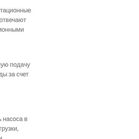
атационные
 отвечают
ционными
ную подачу
ды за счет
 насоса в
рузки,
и