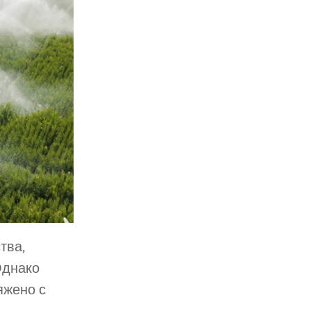
тва,
Однако
яжено с