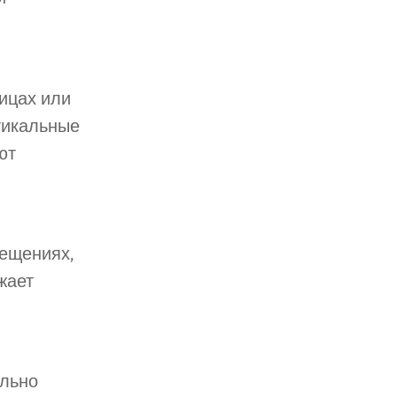
ицах или
тикальные
ют
мещениях,
жает
ельно