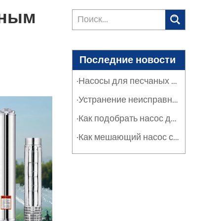
нным
Последние новости
·Насосы для песчаных фильтров в промышленности и сельском хозяйстве: защита систем
·Устранение неисправностей насосов песчаных фильтров: руководство по обслуживанию
·Как подобрать насос для песчаного фильтра: расход, оборот и эффективность
·Как мешающий насос серии SPT решает проблему засорения тяжелыми отложениями и суспензиями