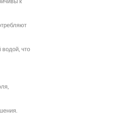
ойчивы к
отребляют
 водой, что
ля,
ошения.