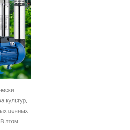
чески
 культур,
мых ценных
 В этом