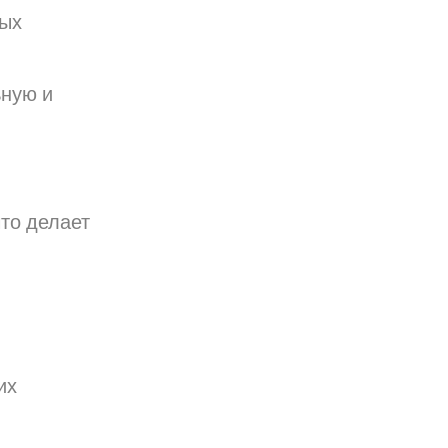
ных
ьную и
что делает
.
их