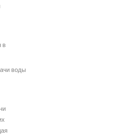
я
 в
дачи воды
ни
их
щая