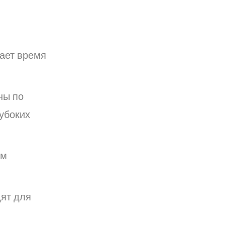
щает время
ны по
убоких
ым
дят для