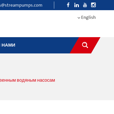
es@streampumps.com
English
С НАМИ
ственным водяным насосам