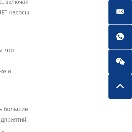
а, включая
JET-насосы.
, что
же и
ть большие
едприятий.