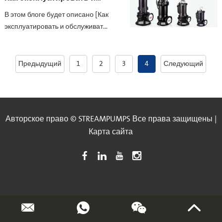
обслуживать погружные
В этом блоге будет описано [Как
канализационные насосы
эксплуатировать и обслуживать
погружные канализационные
насосы], включая два
видеоролика и
Предыдущий
1
2
3
4
Следующий
профессиональные пояснения
Авторское право © STREAMPUMPS Все права защищены |
Карта сайта