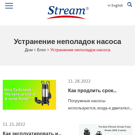
English
Устранение неполадок насоса
Дом
>
Блог
>
Устранение неполадок насоса
11. 28, 2022
Как продлить срок
службы дренажного
Погружные насосы
насоса?
используются, когда и двигатель,
и насос погружены в воду, как
правило, в резервуар или яму.
11. 21, 2022
Как эксплуатировать и