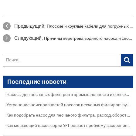
Предыдущий:
Плоские и круглые кабели для погружных насосов: основные различия, плюсы и минусы
Следующий:
Причины перегрева водяного насоса и способы устранения, которые вам нужно знать
Последние новости
·Насосы для песчаных фильтров в промышленности и сельском хозяйстве: защита систем
·Устранение неисправностей насосов песчаных фильтров: руководство по обслуживанию
·Как подобрать насос для песчаного фильтра: расход, оборот и эффективность
·Как мешающий насос серии SPT решает проблему засорения тяжелыми отложениями и суспензиями