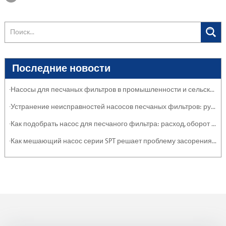
Последние новости
·Насосы для песчаных фильтров в промышленности и сельском хозяйстве: защита систем
·Устранение неисправностей насосов песчаных фильтров: руководство по обслуживанию
·Как подобрать насос для песчаного фильтра: расход, оборот и эффективность
·Как мешающий насос серии SPT решает проблему засорения тяжелыми отложениями и суспензиями