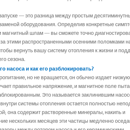
запуске — это разница между простым десятиминутны
заменой оборудования. Определив конкретные симпт
и магнитный шлам — вы сможете точно диагностироват
за этими распространенными осенними поломками на
тобы вернуть вашу систему отопления к жизни и подд
го сезона.
о насоса и как его разблокировать?
опитание, но не вращается, он обычно издает низкую,
чает правильное напряжение, и магнитное поле пытае
заблокированным. Это называется заклинившим насос
 внутри системы отопления остается полностью непод
ой; она содержит растворенные минералы, накипь и 
ние нескольких месяцев эти частицы медленно оседаю
зазоры между ротором насоса и его керамическими 