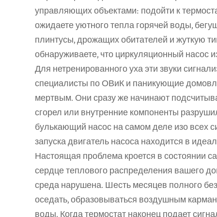
управляющих объектами: подойти к термоста
ожидаете уютного тепла горячей воды, бегу
плинтусы, дрожащих обитателей и жуткую тиш
обнаруживаете, что циркуляционный насос из
Для нетренированного уха эти звуки сигнал
специалисты по ОВиК и паникующие домовл
мертвым. Они сразу же начинают подсчитыват
сгорел или внутренние компоненты разрушили
булькающий насос на самом деле изо всех си
запуска двигатель насоса находится в идеа
Настоящая проблема кроется в состоянии са
сердце теплового распределения вашего дом
среда нарушена. Шесть месяцев полного без
оседать, образовываться воздушным карман
воды. Когда термостат наконец подает сигна