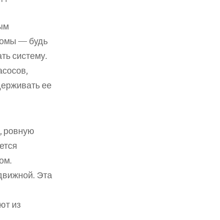
м 
омы — будь 
ь систему. 
сосов, 
ерживать ее 
 ровную 
тся 
ом.
вижной. Эта 
т из 