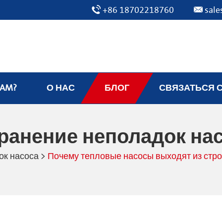
+86 18702218760
sal
EAM?
О НАС
БЛОГ
СВЯЗАТЬСЯ 
ранение неполадок на
ок насоса
>
Почему тепловые насосы выходят из стро