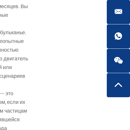
есяцев. Вы 
ные 
 бульканье.
Неопытные 
ностью 
 двигатель 
 или 
сценариев 
— это 
, если их 
м частицам 
явшейся 
да 