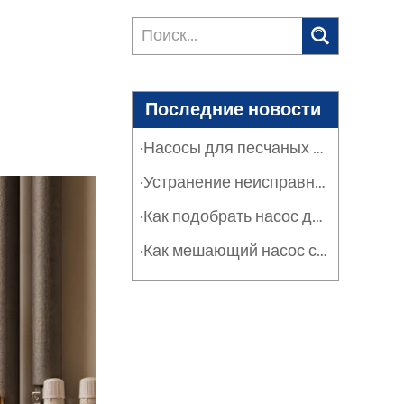
Последние новости
·Насосы для песчаных фильтров в промышленности и сельском хозяйстве: защита систем
·Устранение неисправностей насосов песчаных фильтров: руководство по обслуживанию
·Как подобрать насос для песчаного фильтра: расход, оборот и эффективность
·Как мешающий насос серии SPT решает проблему засорения тяжелыми отложениями и суспензиями