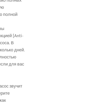
ько полных 
ю 
о полной 
ы 
цией [Anti-
оса. В 
олько дней. 
лностью 
сли для вас 
сос звучит 
рите 
ак 