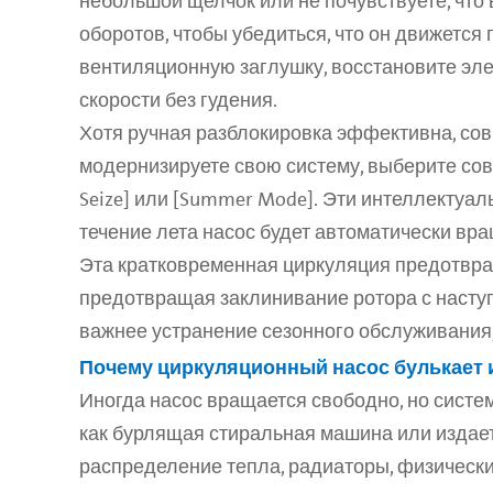
небольшой щелчок или не почувствуете, что 
оборотов, чтобы убедиться, что он движется
вентиляционную заглушку, восстановите элек
скорости без гудения.
Хотя ручная разблокировка эффективна, сов
модернизируете свою систему, выберите со
Seize] или [Summer Mode]. Эти интеллектуа
течение лета насос будет автоматически вра
Эта кратковременная циркуляция предотвра
предотвращая заклинивание ротора с наступ
важнее устранение сезонного обслуживания,
Почему циркуляционный насос булькает 
Иногда насос вращается свободно, но система
как бурлящая стиральная машина или издает
распределение тепла, радиаторы, физически б