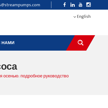
es@streampumps.com
English
С НАМИ
соса
я осенью: подробное руководство