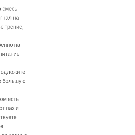
 смесь 
гнал на 
 трение, 
енно на 
питание 
одложите 
е большую 
ом есть 
т паз и 
твуете 
е 