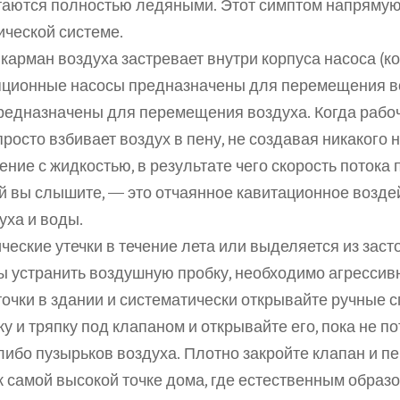
таются полностью ледяными. Этот симптом напрямую 
ической системе.
арман воздуха застревает внутри корпуса насоса (кор
ляционные насосы предназначены для перемещения во
редназначены для перемещения воздуха. Когда рабоч
росто взбивает воздух в пену, не создавая никакого н
ие с жидкостью, в результате чего скорость потока п
 вы слышите, — это отчаянное кавитационное воздей
уха и воды.
ческие утечки в течение лета или выделяется из заст
ы устранить воздушную пробку, необходимо агрессивн
точки в здании и систематически открывайте ручные с
и тряпку под клапаном и открывайте его, пока не пот
либо пузырьков воздуха. Плотно закройте клапан и пе
 самой высокой точке дома, где естественным образо