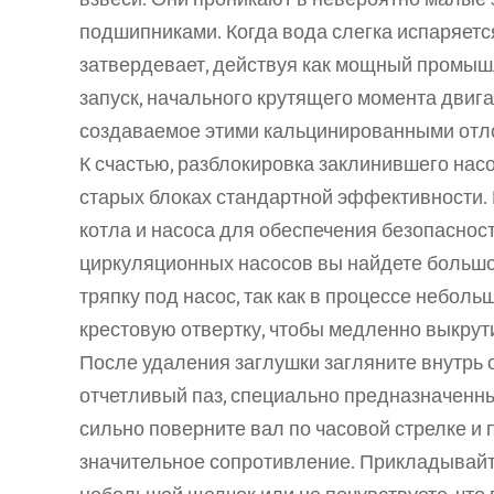
подшипниками. Когда вода слегка испаряется
затвердевает, действуя как мощный промышле
запуск, начального крутящего момента двига
создаваемое этими кальцинированными отл
К счастью, разблокировка заклинившего насо
старых блоках стандартной эффективности. 
котла и насоса для обеспечения безопаснос
циркуляционных насосов вы найдете большо
тряпку под насос, так как в процессе небол
крестовую отвертку, чтобы медленно выкрути
После удаления заглушки загляните внутрь о
отчетливый паз, специально предназначенный
сильно поверните вал по часовой стрелке и п
значительное сопротивление. Прикладывайт