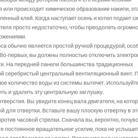
 или происходит химическое образование накипи, эта
нный клей. Когда наступает осень и котел подает си
теля просто недостаточно, чтобы преодолеть огромное
ожениями.
са обычно является простой ручной процедурой, особ
Во-первых, вы должны полностью отключить электро
ти. На передней панели большинства традиционных 
й серебристый центральный вентиляционный винт. П
ьшое количество воды из системы вытечет. Используйт
ть и удалить эту центральную заглушку.
тверстия. Вы увидите конец вала двигателя, на котор
 для отвертки. Вставьте вашу плоскую отвертку в это
ротив часовой стрелки. Сначала вы, вероятно, почувс
е постоянное вращательное усилие, пока не услышит