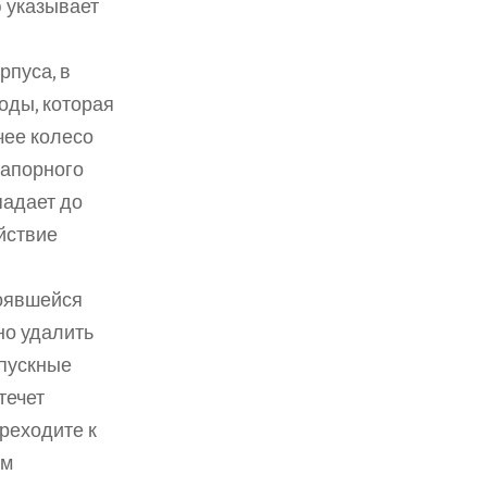
указывает 
пуса, в 
ды, которая 
ее колесо 
апорного 
адает до 
ствие 
оявшейся 
о удалить 
пускные 
ечет 
реходите к 
м 