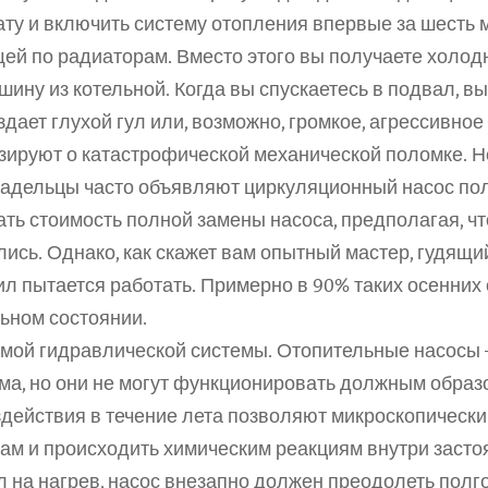
ту и включить систему отопления впервые за шесть м
щей по радиаторам. Вместо этого вы получаете холод
ину из котельной. Когда вы спускаетесь в подвал, вы 
дает глухой гул или, возможно, громкое, агрессивное
изируют о катастрофической механической поломке. 
адельцы часто объявляют циркуляционный насос пол
ь стоимость полной замены насоса, предполагая, что
сь. Однако, как скажет вам опытный мастер, гудящий
л пытается работать. Примерно в 90% таких осенних 
льном состоянии.
мой гидравлической системы. Отопительные насосы 
а, но они не могут функционировать должным образом
действия в течение лета позволяют микроскопически
ам и происходить химическим реакциям внутри засто
л на нагрев, насос внезапно должен преодолеть полго