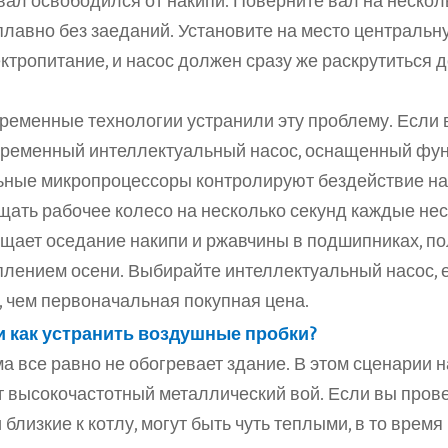
вал освободился от накипи. Поверните вал на нескол
 плавно без заеданий. Установите на место центральну
тропитание, и насос должен сразу же раскрутиться д
ременные технологии устранили эту проблему. Если в
временный интеллектуальный насос, оснащенный функ
льные микропроцессоры контролируют бездействие нас
щать рабочее колесо на несколько секунд каждые неск
щает оседание накипи и ржавчины в подшипниках, по
лением осени. Выбирайте интеллектуальный насос, е
 чем первоначальная покупная цена.
и как устранить воздушные пробки?
 все равно не обогревает здание. В этом сценарии на
 высокочастотный металлический вой. Если вы прове
лизкие к котлу, могут быть чуть теплыми, в то время к