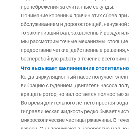
пренебрежения за считанные секунды.
Понимание коренных причин этих сбоев при 
обслуживанием и дорогостоящей, ненужной 
то заклинивший вал, захваченный воздух ил
Мы рассмотрим точные механизмы, стоящие 
предоставив четкие, действенные решения, ч
бесперебойную работу в течение всего зимне
Что вызывает заклинивание отопительног
Когда циркуляционный насос получает электр
вибрацию с гудением. Двигатель насоса полу
вращать ротор, но вал остается полностью 
Во время длительного летнего простоя вода
гидравлическая жидкость редко бывает чист
микроскопические частицы ржавчины. В тече
взвеси. Они проникают в невероятно малые 